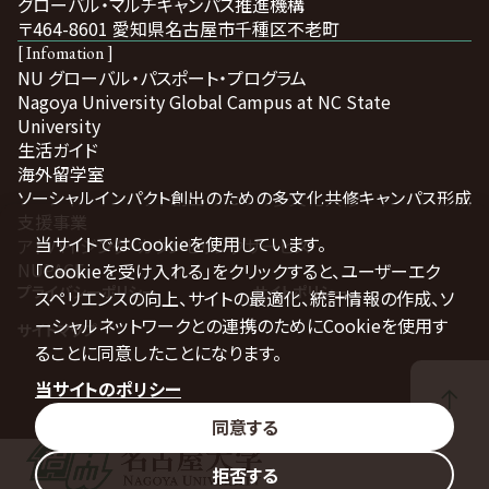
グローバル・マルチキャンパス推進機構
〒464-8601 愛知県名古屋市千種区不老町
[ Infomation ]
NU グローバル・パスポート・プログラム
Nagoya University Global Campus at NC State
University
生活ガイド
海外留学室
ソーシャルインパクト創出のための多文化共修キャンパス形成
支援事業
当サイトではCookieを使用しています。
アドバイジング・カウンセリングサービス
NUPACE
「Cookieを受け入れる」をクリックすると、ユーザーエク
プライバシーポリシー
サイトポリシー
スペリエンスの向上、サイトの最適化、統計情報の作成、ソ
ーシャルネットワークとの連携のためにCookieを使用す
サイトマップ
ることに同意したことになります。
当サイトのポリシー
同意する
拒否する