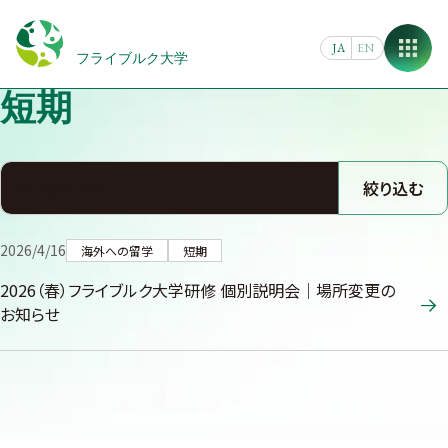
Skip
to
JA
EN
content
フライブルク大学
短期
絞り込む
2026/4/16
海外への留学
短期
2026（春）フライブルク大学研修 個別説明会｜場所変更の
お知らせ